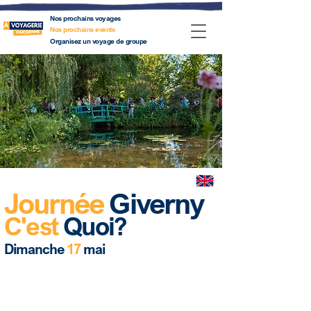
Nos prochains voyages
Nos prochains events
Organisez un voyage de groupe
Journée
Giverny
C'est
Quoi?
Dimanche
17
mai