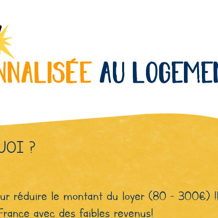
nnaliSéE
au logeme
UOI ?
our réduire le montant du loyer (80 - 300€) !
France avec des faibles revenus!