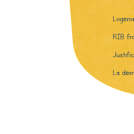
Logeme
RIB fra
Justifi
La dem