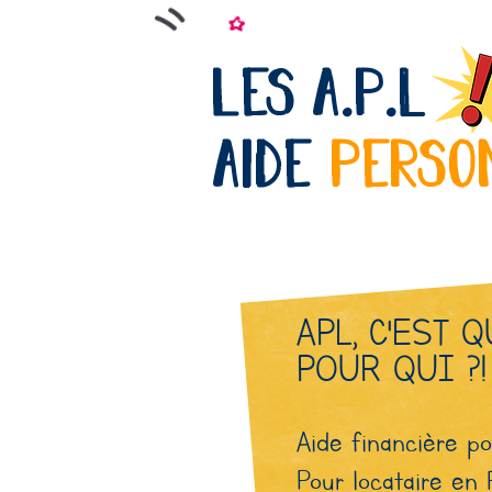
les a.P.L
aide
perso
APL, C'EST Q
POUR QUI ?!
Aide financière p
Pour locataire en 