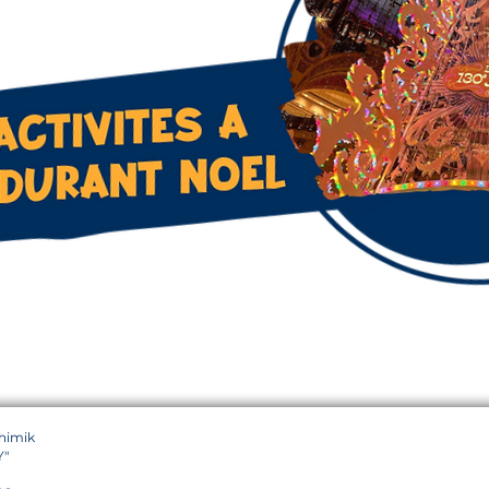
chimik
Y"